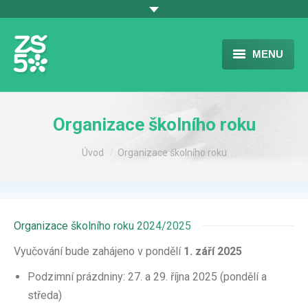
MENU
ÚVOD
Organizace školního roku
ŠKOLA
You are here:
Úvod
Organizace školního roku
VOLNÝ ČAS – ŠD
JÍDELNA
FOTOGALERIE
Organizace školního roku 2024/2025
DOKUMENTY
Vyučování bude zahájeno v pondělí
1. září 2025
Podzimní prázdniny: 27. a 29. října 2025 (pondělí a
KONTAKT
středa)