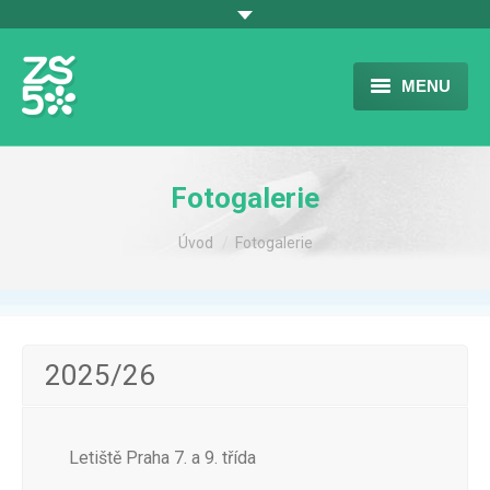
MENU
ÚVOD
Fotogalerie
ŠKOLA
You are here:
Úvod
Fotogalerie
VOLNÝ ČAS – ŠD
JÍDELNA
FOTOGALERIE
2025/26
DOKUMENTY
KONTAKT
Letiště Praha 7. a 9. třída